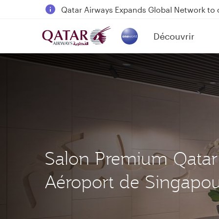
Passengers flying between Doha and Auc
18 June 2026: Updates on Travelling with 
30 July 2026: Temporary passenger flight s
Découvrir
(active)
Qatar Airways Expands Global Network to 
Salon Premium Qatar
Aéroport de Singapo