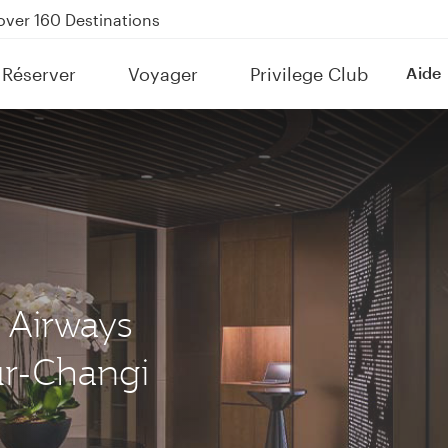
kland on QR914 and QR915
Power Banks
uspension to Bahrain (BAH), Erbil (EBL), and Kuwait (KWI)
Réserver
Voyager
Privilege Club
Aide
over 160 Destinations
 Airways
ur-Changi