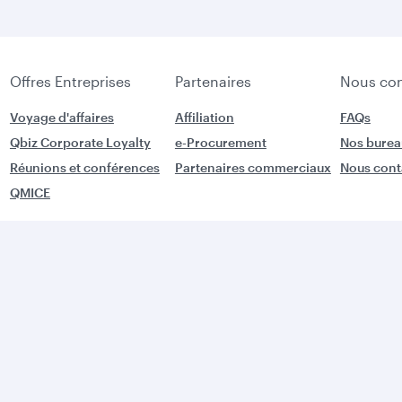
Offres Entreprises
Partenaires
Nous con
Voyage d'affaires
Affiliation
FAQs
Qbiz Corporate Loyalty
e-Procurement
Nos burea
Réunions et conférences
Partenaires commerciaux
Nous cont
QMICE
ssibilité
Cookie Consent