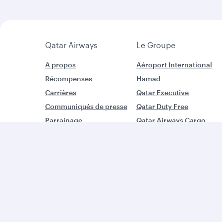
Qatar Airways
Le Groupe
A propos
Aéroport International
Récompenses
Hamad
Carrières
Qatar Executive
Communiqués de presse
Qatar Duty Free
Parrainage
Qatar Airways Cargo
Conscience
En savoir plus...
environnementale
Politique cookies
Légal
Confidentialité
Acce