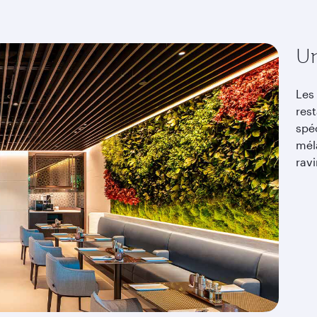
Un
Les 
res
spé
mél
ravi