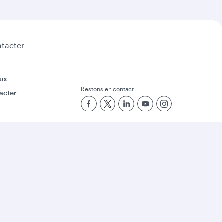
tacter
ux
Restons en contact
acter
Qatar Airways. Tous droits réservés