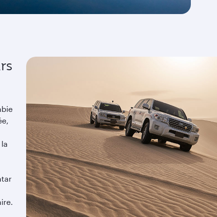
rs
abie
ée,
 la
atar
ire.