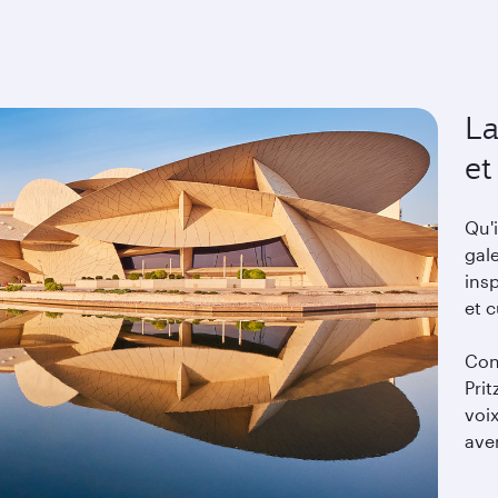
La
et
Qu'
gal
insp
et 
Conç
Pri
voi
aven