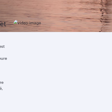
 et
est
eure
re
é,