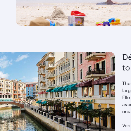
Dé
to
The 
larg
Ell
avec
cré
Véri