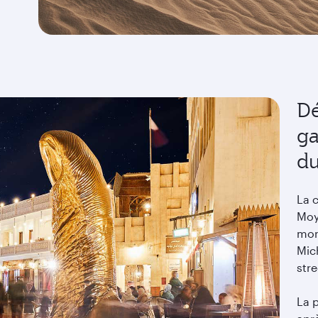
Dé
g
du
La c
Moy
mon
Mich
str
La 