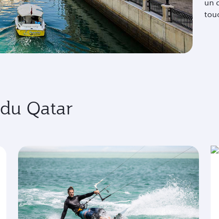
un q
tou
 du Qatar