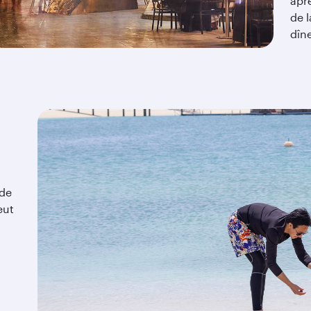
aprè
de l
dîne
 de
eut