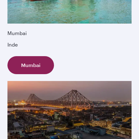
Mumbai
Inde
Mumbai