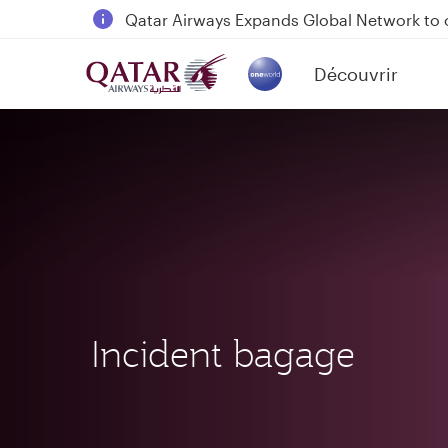
18 June 2026: Updates on Travelling with 
6 August 2026: Qatar Airways flight resump
Découvrir
Qatar Airways Expands Global Network to 
(active)
Incident bagage