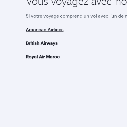
Vous voyagez avec nos
Si votre voyage comprend un vol avec l'un de no
American Airlines
British Airways
Royal Air Maroc
Qatar Airways
Le Groupe
A propos
Aéroport International
Récompenses
Hamad
Carrières
Qatar Executive