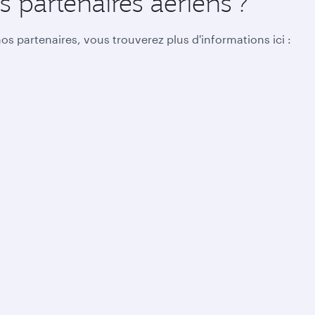
 partenaires aériens ?
s partenaires, vous trouverez plus d'informations ici :
Offres Entreprises
Partenaires
Nous con
Voyage d'affaires
Affiliation
FAQs
Qbiz Corporate Loyalty
e-Procurement
Nos burea
Réunions et conférences
Partenaires commerciaux
Nous cont