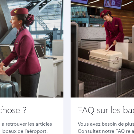
chose ?
FAQ sur les b
à retrouver les articles
Vous avez besoin de plus
 locaux de l'aéroport.
Consultez notre FAQ rela