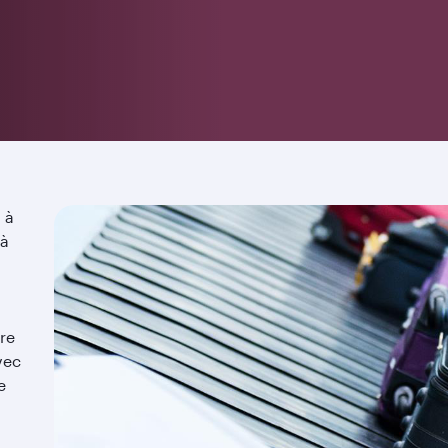
 à
 à
re
vec
e