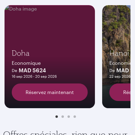
Doha
Hanoï
Economique
Economiq
MAD 5624
MAD 11
De
De
16 sep 2026 - 20 sep 2026
22 sep 2026 - 
Réservez maintenant
Rése
Offres spéciales, rien que pour