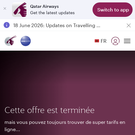
Qatar Airways
Switch to app
Get the latest updates
Passengers flying between Doha and Auckland on QR914 and QR915
18 June 2026: Updates on Travelling with Power Banks
6 August 2026: Qatar Airways flight resumption to Bahrain (BAH), Erbil (EBL), and Kuwait (KWI)
FR
Qatar Airways Expands Global Network to over 160 Destinations
To
Cette offre est terminée
mais vous pouvez toujours trouver de super tarifs en
ligne...