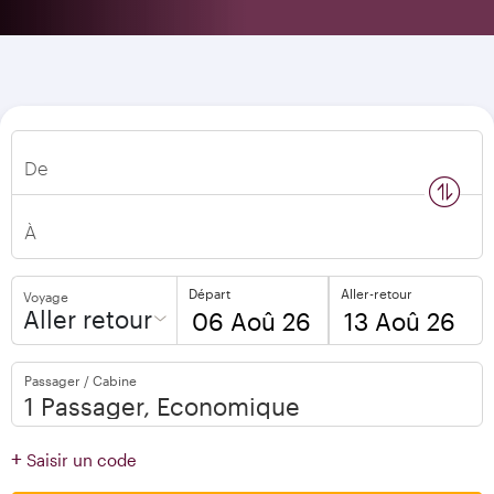
De
n
s
w
a
p
l
o
c
a
t
i
o
À
Départ
Aller-retour
Voyage
Aller retour
to
to
Passager / Cabine
open
open
calendar
calendar
press
press
+
Saisir un code
enter
enter
and
to
and
to