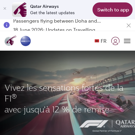
Qatar Airways
Switch to app
Get the latest updates
Passengers flying between Doha and Auckland on QR914 and QR915
18 June 2026: Updates on Travelling with Power Banks
6 August 2026: Qatar Airways flight resumption to Bahrain (BAH), Erbil (EBL), and Kuwait (KWI)
FR
Qatar Airways Expands Global Network to over 160 Destinations
To
Vivez les sensations fortes de la
®
F1
avec jusqu'à 12 % de remise