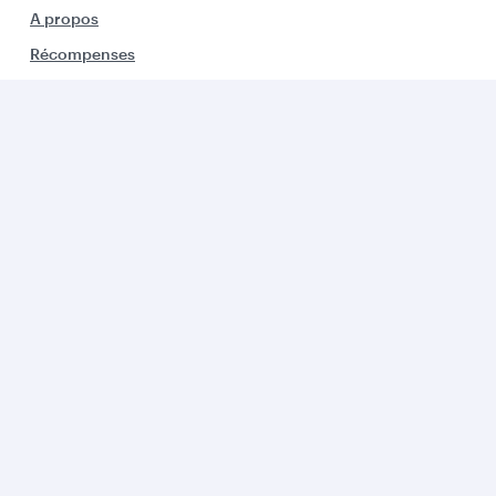
A propos
Récompenses
Carrières
Communiqués de presse
Parrainage
Alertes Voyages
Conscience environnementale
Le Groupe
Offres Entreprises
Partenaires