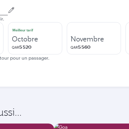
ir.
Meilleur tarif
Octobre
Novembre
5 520
5 560
QAR
QAR
etour pour un passager.
si...