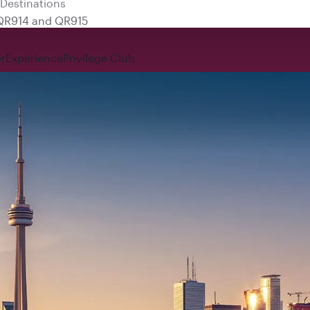
 QR914 and QR915
r
Expérience
Privilege Club