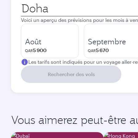
Ville
de
départ
Voici un aperçu des prévisions pour les mois à ven
Août
Septembre
5 900
5 670
QAR
QAR
Les tarifs sont indiqués pour un voyage aller-r
Rechercher des vols
Vous aimerez peut-être aus