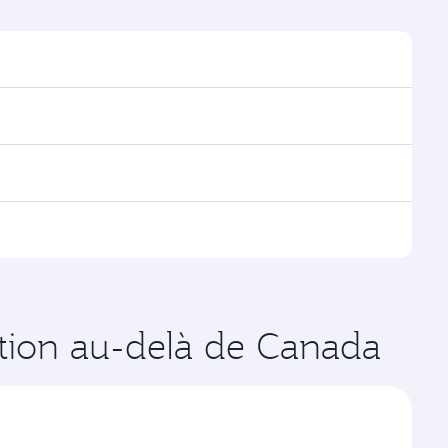
ouver les horaires et la fréquence des vols.
a Doha, avec des correspondances fluides et
es vols opérés par Qatar Airways, vous pouvez
age disponibles peuvent varier sur les vols opérés par
es de votre choix. Les tarifs varient en fonction de
ration au-delà de Canada