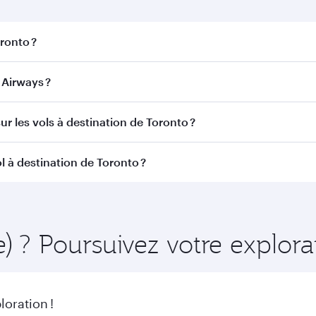
oronto ?
nto. Recherchez les vols depuis notre page d'accueil pour tr
Airways ?
tar Airways. Nous desservons plus de 150 destinations vi
ur les vols à destination de Toronto ?
itinéraire et de la compagnie aérienne opérant le vol. Sur l
l à destination de Toronto ?
ains appareils) et en Classe Économique. Les classes de voy
 au moment de la réservation.
ment à l'avance pour bénéficier des meilleurs tarifs aux dat
ire et de la disponibilité des classes de voyage.
e) ? Poursuivez votre explo
oration !