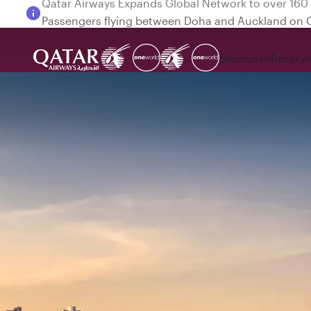
Passengers flying between Doha and Auckland on
Découvrir
Réserve