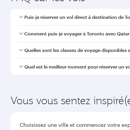
Puis-je réserver un vol direct à destination de T
Oui, Qatar Airways opère des vols directs vers Toro
Comment puis-je voyager à Toronto avec Qatar 
Vous pouvez voyager directement à Toronto avec Qa
Quelles sont les classes de voyage disponibles s
efficaces à l'Aéroport International Hamad.
La disponibilité des classes de voyage dépend de l'
Quel est le meilleur moment pour réserver un vo
voyager en Classe Affaires (avec la Qsuite sur cert
nos partenaires. Veuillez vérifier les détails du vol
Réservez votre vol à destination de Toronto suffisam
la demande saisonnière, de la popularité de l'itinéra
Vous vous sentez inspiré(
Choisissez une ville et commencez votre expl