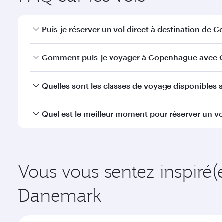
Puis-je réserver un vol direct à destination de 
Oui, Qatar Airways opère des vols directs vers Cope
Comment puis-je voyager à Copenhague avec Q
Vous pouvez voyager directement à Copenhague ave
Quelles sont les classes de voyage disponibles 
efficaces à l'Aéroport International Hamad.
La disponibilité des classes de voyage dépend de l'
Quel est le meilleur moment pour réserver un v
voyager en Classe Affaires (avec la Qsuite sur cert
nos partenaires. Veuillez vérifier les détails du vol
Réservez votre vol à destination de Copenhague suff
fonction de la demande saisonnière, de la popularité 
Vous vous sentez inspiré(
Danemark