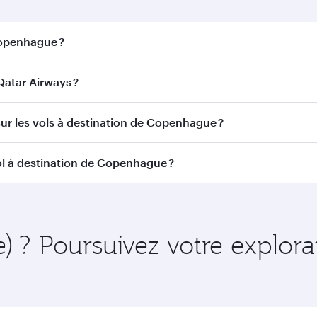
Copenhague ?
nhague. Recherchez les vols depuis notre page d'accueil po
atar Airways ?
c Qatar Airways. Nous desservons plus de 150 destination
sur les vols à destination de Copenhague ?
itinéraire et de la compagnie aérienne opérant le vol. Sur l
ol à destination de Copenhague ?
ains appareils) et en Classe Économique. Les classes de voy
 au moment de la réservation.
isamment à l'avance pour bénéficier des meilleurs tarifs au
de l'itinéraire et de la disponibilité des classes de voyage.
e) ? Poursuivez votre explor