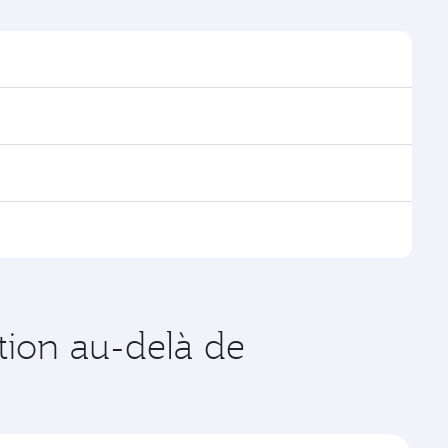
ur trouver les horaires et la fréquence des vols.
s via Doha, avec des correspondances fluides et
es vols opérés par Qatar Airways, vous pouvez
age disponibles peuvent varier sur les vols opérés par
x dates de votre choix. Les tarifs varient en
ation au-delà de