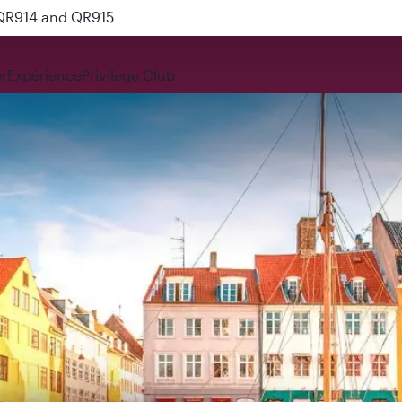
 QR914 and QR915
r
Expérience
Privilege Club