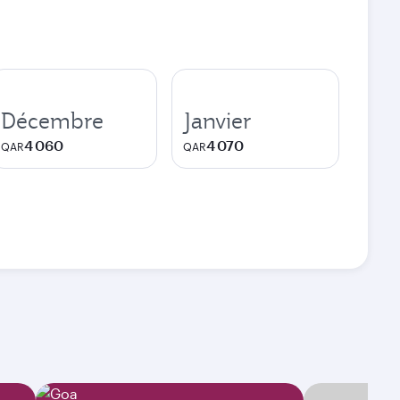
Décembre
Janvier
4 060
4 070
QAR
QAR