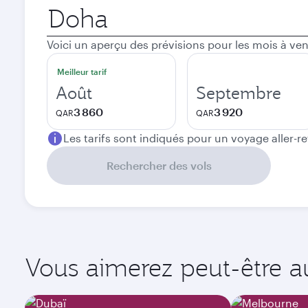
Ville
de
départ
Voici un aperçu des prévisions pour les mois à ven
Meilleur tarif
Août
Septembre
3 860
3 920
QAR
QAR
Les tarifs sont indiqués pour un voyage aller-r
Rechercher des vols
Vous aimerez peut-être aus