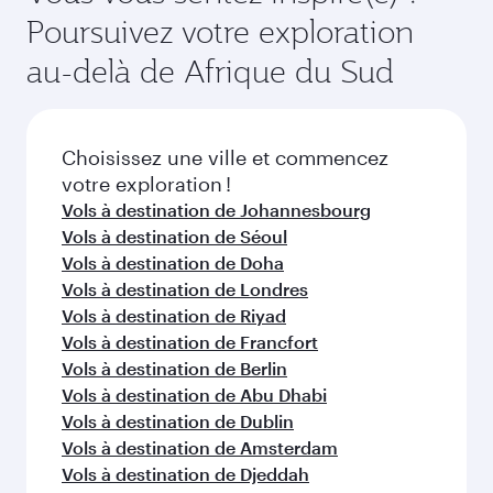
tarifs varient en fonction de la demande
Poursuivez votre exploration
par nos partenaires. Veuillez vérifier les détails
saisonnière, de la popularité de l'itinéraire et de
du vol au moment de la réservation.
la disponibilité des classes de voyage.
au-delà de Afrique du Sud
Choisissez une ville et commencez
votre exploration !
Vols à destination de Johannesbourg
Vols à destination de Séoul
Vols à destination de Doha
Vols à destination de Londres
Vols à destination de Riyad
Vols à destination de Francfort
Vols à destination de Berlin
Vols à destination de Abu Dhabi
Vols à destination de Dublin
Vols à destination de Amsterdam
Vols à destination de Djeddah