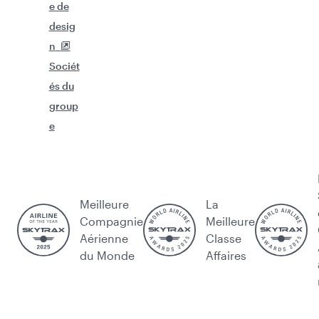
e de
desig
n
Sociét
és du
group
e
Meilleure
La
Compagnie
Meilleure
Aérienne
Classe
du Monde
Affaires