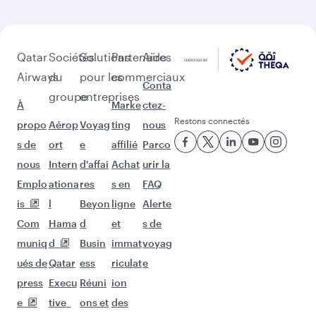
Qatar
Sociétés
Solutions
Partenaires
Aide
Airways
du
pour les
commerciaux
Conta
groupe
entreprises
À
Marke
ctez-
Restons connectés
propo
Aérop
Voyag
ting
nous
s de
ort
e
affilié
Parco
nous
Intern
d'affai
Achat
urir la
Emplo
ationa
res
s en
FAQ
is
l
Beyon
ligne
Alerte
Com
Hama
d
et
s de
muniq
d
Busin
immat
voyag
ués de
Qatar
ess
riculat
e
press
Execu
Réuni
ion
e
tive
ons et
des