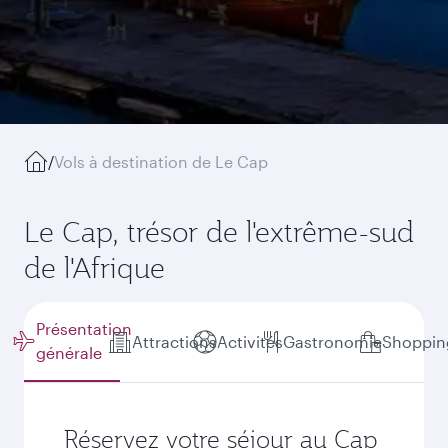
/
Vols à destination de Le Cap
Le Cap, trésor de l'extrême-sud
de l'Afrique
Présentation
Attractions
Activités
Gastronomie
Shoppin
générale
Réservez votre séjour au Cap