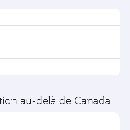
ouver les horaires et la fréquence des vols.
a Doha, avec des correspondances fluides et
es vols opérés par Qatar Airways, vous pouvez
age disponibles peuvent varier sur les vols opérés par
es de votre choix. Les tarifs varient en fonction de
ration au-delà de Canada