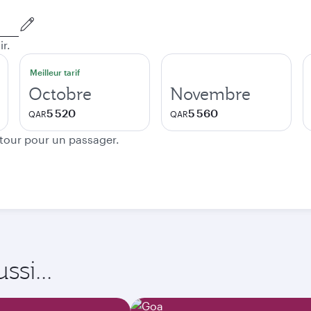
ir.
Meilleur tarif
Octobre
Novembre
5 520
5 560
QAR
QAR
etour pour un passager.
si...