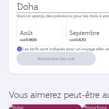
Ville
de
départ
Voici un aperçu des prévisions pour les mois à ven
Août
Septembre
5 900
5 670
QAR
QAR
Les tarifs sont indiqués pour un voyage aller-r
Rechercher des vols
Vous aimerez peut-être aus