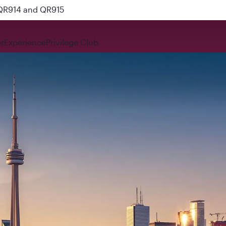
 QR914 and QR915
r
Expérience
Privilege Club