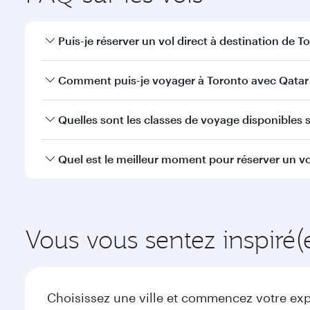
Puis-je réserver un vol direct à destination de T
Oui, Qatar Airways opère des vols directs vers Toro
Comment puis-je voyager à Toronto avec Qatar 
Vous pouvez voyager directement à Toronto avec Qa
Quelles sont les classes de voyage disponibles s
efficaces à l'Aéroport International Hamad.
La disponibilité des classes de voyage dépend de l'
Quel est le meilleur moment pour réserver un vo
voyager en Classe Affaires (avec la Qsuite sur cert
nos partenaires. Veuillez vérifier les détails du vol
Réservez votre vol à destination de Toronto suffisam
la demande saisonnière, de la popularité de l'itinéra
Vous vous sentez inspiré(
Choisissez une ville et commencez votre expl