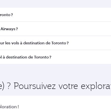
oronto ?
nto. Recherchez les vols depuis notre page d'accueil pour tr
Airways ?
tar Airways. Nous desservons plus de 150 destinations vi
ur les vols à destination de Toronto ?
itinéraire et de la compagnie aérienne opérant le vol. Sur l
l à destination de Toronto ?
ains appareils) et en Classe Économique. Les classes de voy
 au moment de la réservation.
ment à l'avance pour bénéficier des meilleurs tarifs aux dat
ire et de la disponibilité des classes de voyage.
e) ? Poursuivez votre explo
oration !