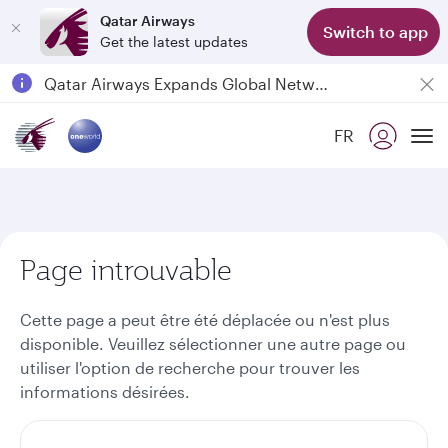
Qatar Airways
Switch to app
Get the latest updates
Passengers flying between Doha and Auckland on QR914 and QR915
18 June 2026: Updates on Travelling with Power Banks
6 August 2026: Qatar Airways flight resumption to Bahrain (BAH), Erbil (EBL), and Kuwait (KWI)
FR
To
Qatar Airways Expands Global Network to over 160 Destinations
Page introuvable
Cette page a peut être été déplacée ou n'est plus
disponible. Veuillez sélectionner une autre page ou
utiliser l'option de recherche pour trouver les
informations désirées.