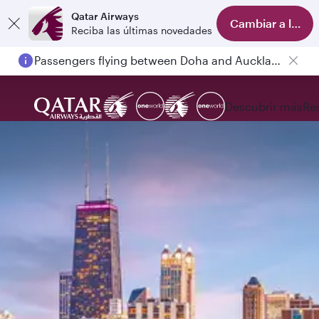
Qatar Airways
Cambiar a la ap
Reciba las últimas novedades
Passengers flying between Doha and Auckland on QR914 and QR915
Descubrir más
Re