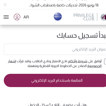
18 يونيو 2026: تحديثات خاصة باصطحاب الشواحن المحمولة أثناء السفر
6 أغسطس 2026: الخطوط الجوية القطرية تستأنف رحلاتها الجوية إلى البحرين (BAH) وإربيل (EBL) والكويت (KWI)
PRIVILEGE
AR
CLUB
الخطوط الجوية القطرية تعزز شبكة وجهاتها العالمية لتشمل ما يزيد عن 160 وجهة
ion
بدأ تسجيل حسابك
عنوان البريد الإلكتروني
أوافق على
شروط وأحكام
نادي الامتياز ونادي الطلاب، ولقد قرأت
إشعار
الخصوصية
الصادر عن الخطوط الجوية القطرية وفهمته.
المتابعة باستخدام البريد الإلكتروني
هل أنت عضو في النادي؟
سجّل الدخول