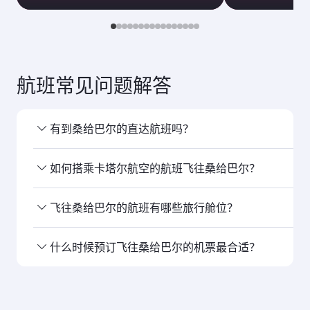
航班常见问题解答
有到桑给巴尔的直达航班吗？
是的，卡塔尔 航空运营直飞桑给巴尔的航班。 您可
如何搭乘卡塔尔航空的航班飞往桑给巴尔？
通过我们的首页搜索航班，查看航班时刻及班次安
排。
您可以 搭乘卡塔尔航空直飞桑给巴尔。我们经由多
飞往桑给巴尔的航班有哪些旅行舱位？
哈 连接至150多个目的地，在多哈 哈马德国际机场
提供顺畅高效的转乘服务。
旅行舱位 的提供取决于航线和运营航班的航空公
什么时候预订飞往桑给巴尔的机票最合适？
司。对于由卡塔尔航空运营的航班，您 可选择搭乘
商务舱（部分机型配备Qsuite空中套房）和经济
请尽早预订 飞往桑给巴尔的航班，以便在您心仪的
舱。对于由卡航合作航空公司运营的航班，具体提
出行日期 享受最优惠票价。票价取决于季节性需