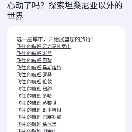
供 的舱位可能有所不同。请在预订时查看 航班详
求、 航线热度以及舱位供应情况。
心动了吗？探索坦桑尼亚以外的
情。
世界
选一座城市，开始展望您的旅行！
飞往 的航班 乞力马扎罗山
飞往 的航班 米兰
飞往 的航班 巴黎
飞往 的航班 马斯喀特
飞往 的航班 罗马
飞往 的航班 伦敦
飞往 的航班 纽约
飞往 的航班 多哈
飞往 的航班 苏黎世
飞往 的航班 哥本哈根
飞往 的航班 巴塞罗那
飞往 的航班 慕尼黑
飞往 的航班 旧金山