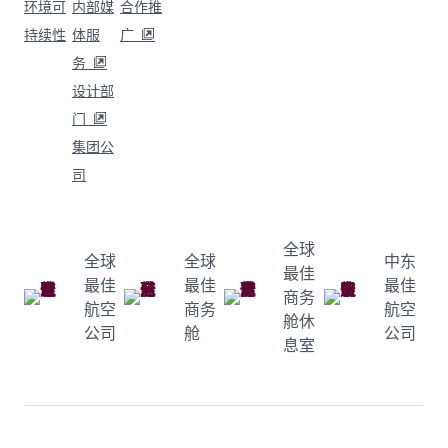
环境可
内部媒
合作推
持续性
体服
广
务
设计部
门
集团公
司
全球
全球
全球
中东
最佳
最佳
最佳
最佳
商务
航空
商务
航空
舱休
公司
舱
公司
息室