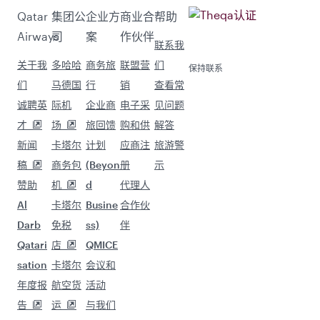
Qatar
集团公
企业方
商业合
帮助
Airways
司
案
作伙伴
联系我
关于我
多哈哈
商务旅
联盟营
们
保持联系
们
马德国
行
销
查看常
诚聘英
际机
企业商
电子采
见问题
才
场
旅回馈
购和供
解答
新闻
卡塔尔
计划
应商注
旅游警
稿
商务包
(Beyon
册
示
赞助
机
d
代理人
Al
卡塔尔
Busine
合作伙
Darb
免税
ss)
伴
Qatari
店
QMICE
sation
卡塔尔
会议和
年度报
航空货
活动
告
运
与我们