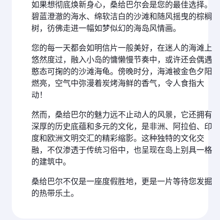
如果想彻底焕新身心，桑给巴尔会是您的最佳选择。
碧蓝澄澈的海水、绵软洁白的沙滩和随风摇曳的棕榈
树，彷佛走进一幅如梦似幻的海岛风情画。
您的每一天都会如明信片一般美好，在迷人的海滩上
悠然度过，融入小岛的慵懒慢节奏中，或许还会偶遇
憨态可掬的的沙滩海龟。傍晚时分，海滩被金色夕阳
燃亮，空气中弥漫着炭烤海鲜的香气，令人食指大
动！
然而，桑给巴尔的魅力远不止动人的风景，它还拥有
深厚的历史底蕴和多元的文化，是非洲、阿拉伯、印
度和欧洲文明交汇的精彩缩影。这种独特的文化交
融，不仅渗透于传统习俗中，也呈现在岛上别具一格
的建筑中。
桑给巴尔不仅是一座度假胜地，更是一片等待您发掘
的热带乐土。