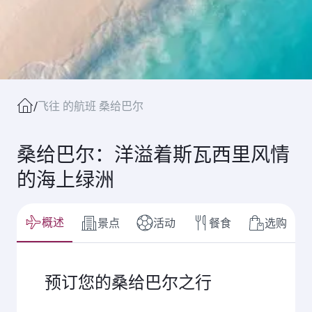
/
飞往 的航班 桑给巴尔
桑给巴尔：洋溢着斯瓦西里风情
的海上绿洲
概述
景点
活动
餐食
选购
预订您的桑给巴尔之行