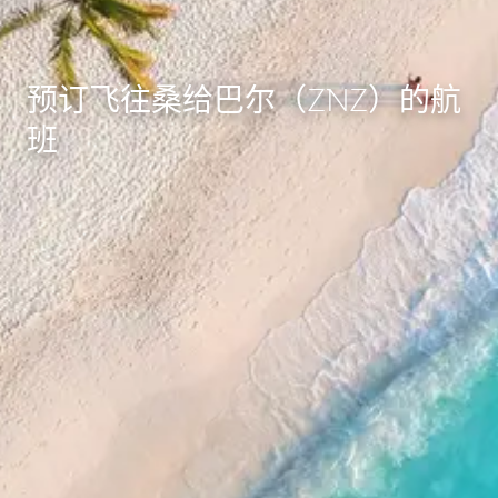
预订飞往桑给巴尔（ZNZ）的航
班