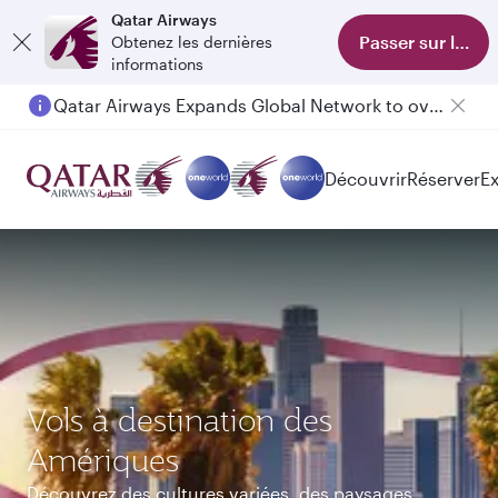
Qatar Airways
Passer sur l'appl
Obtenez les dernières
informations
Qatar Airways Expands Global Network to over 160 Destinations
Découvrir
Réserver
E
Vols à destination des
Amériques
Découvrez des cultures variées, des paysages