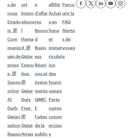
s de
ort
e
affilié
Parco
nous
Intern
d'affai
Achat
urir la
Emplo
ationa
res
s en
FAQ
is
l
Beyon
ligne
Alerte
Com
Hama
d
et
s de
muniq
d
Busin
immat
voyag
ués de
Qatar
ess
riculat
e
press
Execu
Réuni
ion
e
tive
ons et
des
Spons
événe
fourni
oring
Qatar
ments
sseurs
Al
Duty
QMIC
Parte
Darb
Free
E
naires
Qatari
Faites
comm
sation
Qatar
de la
erciau
Rappo
Airwa
public
x