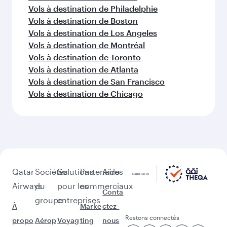
Vols à destination de Philadelphie
Vols à destination de Boston
Vols à destination de Los Angeles
Vols à destination de Montréal
Vols à destination de Toronto
Vols à destination de Atlanta
Vols à destination de San Francisco
Vols à destination de Chicago
Qatar
Sociétés
Solutions
Partenaires
Aide
Airways
du
pour les
commerciaux
Conta
groupe
entreprises
À
Marke
ctez-
Restons connectés
propo
Aérop
Voyag
ting
nous