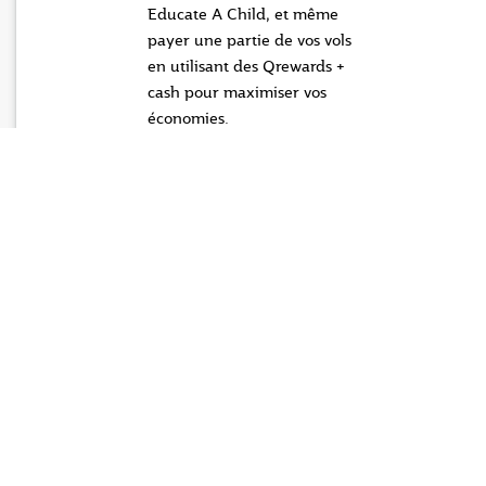
Educate A Child, et même
payer une partie de vos vols
en utilisant des Qrewards +
cash pour maximiser vos
économies.
Des économies
exclusives pour
les membres et
une plus
grande flexibilité
Chaque fois que vos
employés voyagent avec
nous, ils peuvent bénéficier