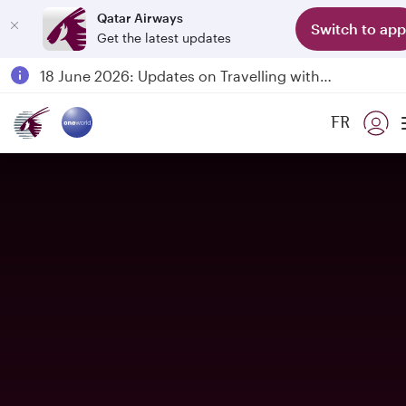
Qatar Airways
Switch to app
Get the latest updates
Passengers flying between Doha and Auckland on QR914 and QR915
18 June 2026: Updates on Travelling with Power Banks
6 August 2026: Qatar Airways flight resumption to Bahrain (BAH), Erbil (EBL), and Kuwait (KWI)
FR
Qatar Airways Expands Global Network to over 160 Destinations