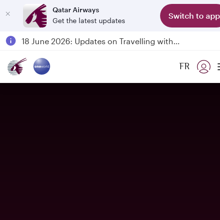
Qatar Airways
Switch to app
Get the latest updates
Passengers flying between Doha and Auckland on QR914 and QR915
18 June 2026: Updates on Travelling with Power Banks
6 August 2026: Qatar Airways flight resumption to Bahrain (BAH), Erbil (EBL), and Kuwait (KWI)
FR
Qatar Airways Expands Global Network to over 160 Destinations