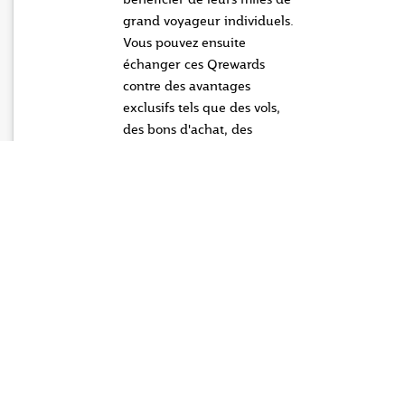
grand voyageur individuels.
Vous pouvez ensuite
échanger ces Qrewards
contre des avantages
exclusifs tels que des vols,
des bons d'achat, des
compensations carbone, des
dons au programme
Educate A Child, et même
payer une partie de vos vols
en utilisant des Qrewards +
cash pour maximiser vos
économies.
Des économies
exclusives pour