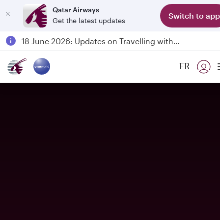
Qatar Airways
Switch to app
Get the latest updates
Passengers flying between Doha and Auckland on QR914 and QR915
18 June 2026: Updates on Travelling with Power Banks
6 August 2026: Qatar Airways flight resumption to Bahrain (BAH), Erbil (EBL), and Kuwait (KWI)
FR
Qatar Airways Expands Global Network to over 160 Destinations