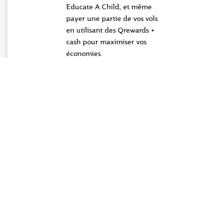
Educate A Child, et même
payer une partie de vos vols
en utilisant des Qrewards +
cash pour maximiser vos
économies.
Des économies
exclusives pour
les membres et
une plus
grande flexibilité
Chaque fois que vos
employés voyagent avec
nous, ils peuvent bénéficier