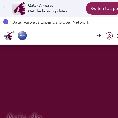
Qatar Airways
Switch to app
Get the latest updates
Qatar Airways Expands Global Network to over 160 Destinations
Passengers flying between Doha and Auckland on QR914 and QR915
FR
18 June 2026: Updates on Travelling with Power Banks
6 August 2026: Qatar Airways flight resumption to Bahrain (BAH), Erbil (EBL), and Kuwait (KWI)