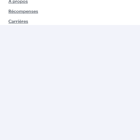
A propos
Récompenses
Carrières
Communiqués de presse
Parrainage
Alertes Voyages
Conscience environnementale
Le Groupe
Offres Entreprises
Partenaires
Aide