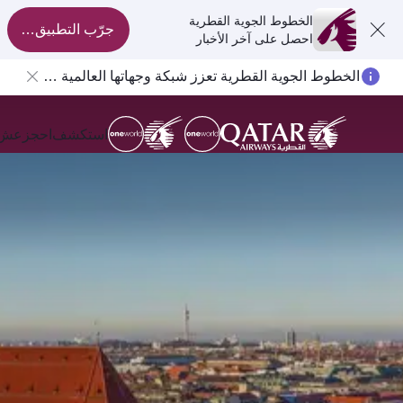
الخطوط الجوية القطرية
جرّب التطبيق الآن
احصل على آخر الأخبار
الخطوط الجوية القطرية تعزز شبكة وجهاتها العالمية لتشمل ما يزيد عن 160 وجهة
استكشف
احجز
عش ال