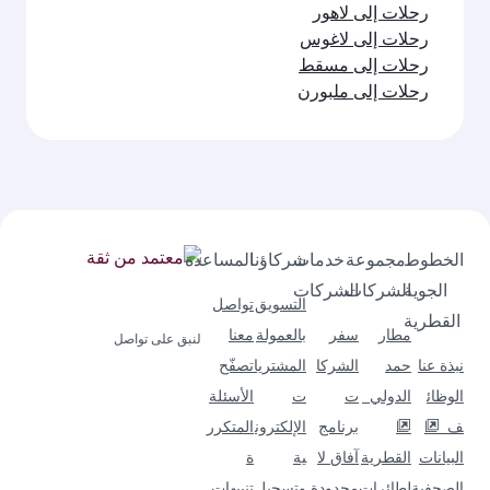
رحلات إلى لاهور
رحلات إلى لاغوس
رحلات إلى مسقط
رحلات إلى ملبورن
الخطوط
مجموعة
خدمات
شركاؤنا
المساعدة
الجوية
الشركات
الشركات
التسويق
تواصل
القطرية
مطار
سفر
بالعمولة
معنا
لنبق على تواصل
نبذة عنا
حمد
الشركا
المشتريا
تصفّح
الوظائ
الدولي
ت
ت
الأسئلة
ف
برنامج
الإلكترون
المتكرر
البيانات
القطرية
آفاق لا
ية
ة
الصحفية
لطائرات
محدودة
وتسجيل
تنبيهات