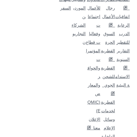
رجال
للأعمال
الموردي
السفر
اتفاقيات
الأعمال
اجتماعا
ن
الرعاية
ت
الشركاء
الدرب
السوق
وفعاليا
التجاريو
للتقطير
الحرة
ت قطاع
ن
التقارير
القطرية
المؤتمرا
السنوية
ت
القطرية
والحواف
الاستدام
للشحن
ز
ة البيئية
الجوي
والمعار
ض
القطرية
(QMIC
لخدمات
E)
وسائل
الإعلان
الإعلام
معنا
الداخلية