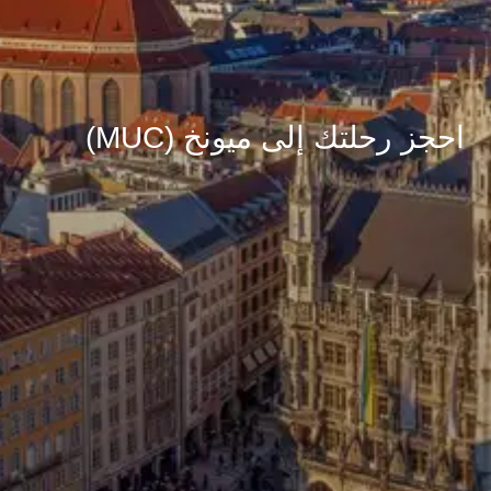
احجز رحلتك إلى ميونخ (MUC)