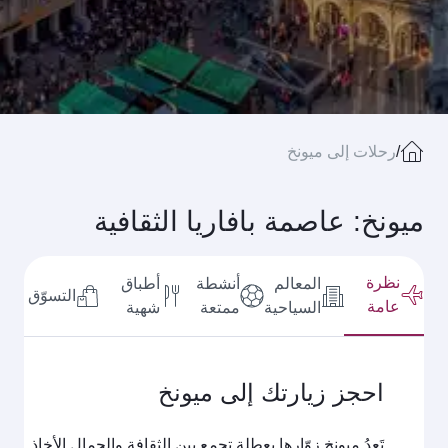
/
رحلات إلى ميونخ
ميونخ: عاصمة بافاريا الثقافية
نظرة
المعالم
أنشطة
أطباق
التسوّق
عامة
السياحية
ممتعة
شهية
احجز زيارتك إلى ميونخ
تَعِدُ ميونخ زوّارها بعطلة تجمع بين الثقافة والجمال الأخاذ