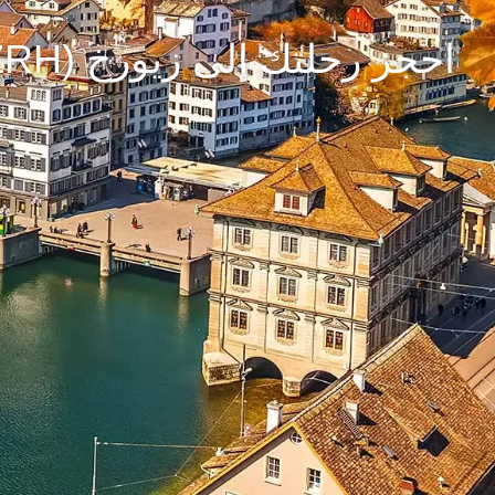
احجز رحلتك إلى زيورخ (ZRH)