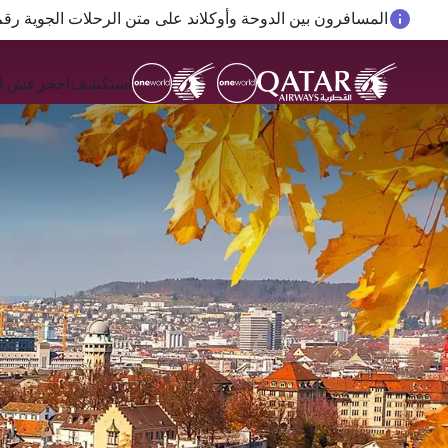
المسافرون بين الدوحة وأوكلاند على متن الرحلات الجوية رقم QR914 ورقم 915
استكشف
احجز
عش ال