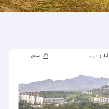
أطباق شهية
التسوّق