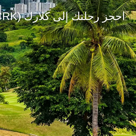
احجز رحلتك إلى كلارك (CRK)