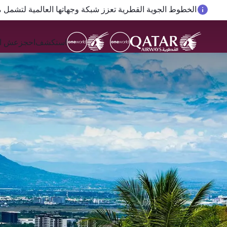
المسافرون بين الدوحة وأوكلاند على متن الرحلات الجوية رقم QR914 ورقم 915
استكشف
احجز
عش ال