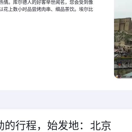
热情。库尔德人的好客举世闻名，您会受到像
以花上数小时品尝烤肉串、细品茶饮。埃尔比
勒的行程，始发地：
始
发