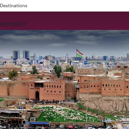
 QR914 and QR915
客贵宾俱乐部