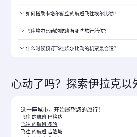
是的，卡塔尔 航空运营直飞埃尔比勒的航班。 您可通
如何搭乘卡塔尔航空的航班飞往埃尔比勒？
您可以 搭乘卡塔尔航空直飞埃尔比勒。我们经由多哈 
飞往埃尔比勒的航班有哪些旅行舱位？
旅行舱位 的提供取决于航线和运营航班的航空公司。对
什么时候预订飞往埃尔比勒的机票最合适？
司运营的航班，具体提供 的舱位可能有所不同。请在预
请尽早预订 飞往埃尔比勒的航班，以便在您心仪的出行
心动了吗？探索伊拉克以
选一座城市，开始展望您的旅行！
飞往 的航班 巴格达
飞往 的航班 多哈
飞往 的航班 吉隆坡