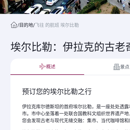
/
目的地
/
飞往 的航班 埃尔比勒
埃尔比勒：伊拉克的古老
概述
景点
预订您的埃尔比勒之行
伊拉克库尔德斯坦的首府埃尔比勒，是一座处处透露
市。市中心坐落着一处联合国教科文组织世界遗产地
您会发现古老与现代无缝交融：集市、当代咖啡馆和