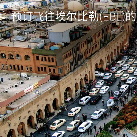
预订飞往埃尔比勒(EBL)