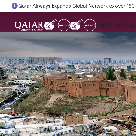
Passengers flying between Doha and Auckland on
探索
预订
体验
常旅