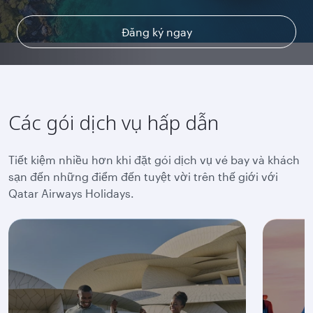
Tham gia ngay
Tìm hiểu thêm
Tìm hiểu thêm
Đăng ký ngay
Các gói dịch vụ hấp dẫn
Tiết kiệm nhiều hơn khi đặt gói dịch vụ vé bay và khách
sạn đến những điểm đến tuyệt vời trên thế giới với
Qatar Airways Holidays.