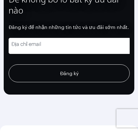
nào
Đăng ký để nhận những tin tức và ưu đãi sớm nhất.
Địa chỉ email
recaptcha
recaptcha
recaptcha
Đăng ký