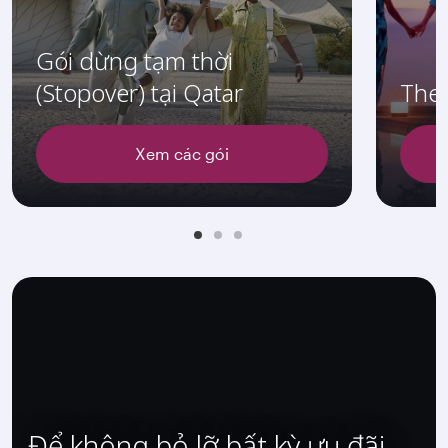
Gói dừng tạm thời
(Stopover) tại Qatar
The 
Xem các gói
Để không bỏ lỡ bất kỳ ưu đãi