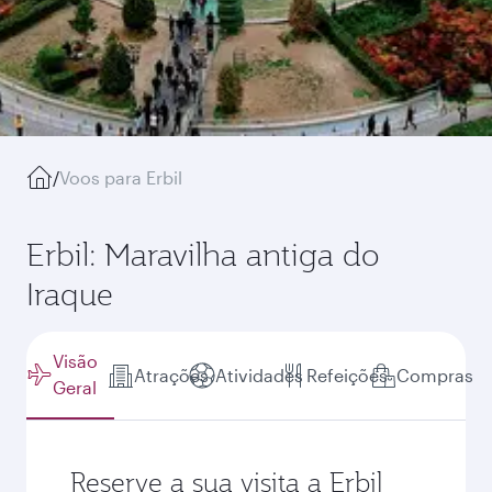
/
Voos para Erbil
Erbil: Maravilha antiga do
Iraque
Visão
Atrações
Atividades
Refeições
Compras
Geral
Reserve a sua visita a Erbil