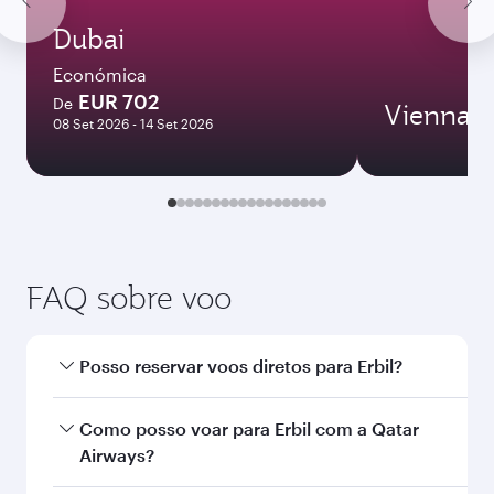
Dezembro
1012,93
EUR
Janeiro
920,63
EUR
As tarifas mostradas são para uma
viagem de ida e volta, para um
passageiro.
Pesquisar voos
Poderá também gostar de...