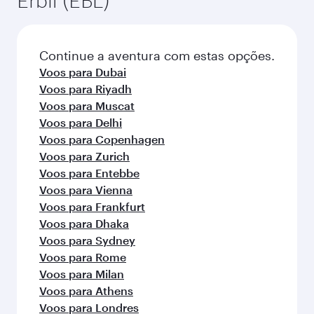
mais Iraq
detalhes do voo na altura da reserva.
popularidade da rota e disponibilidade das
classes de viagem.
Escolha uma cidade e comece a
explorar!
Voos para Baghdad
Voos para Doha
Voos para Kuala Lumpur
Voos para Washington D.C.
Voos para London
Voos para Bangkok
Voos para Nairobi
Voos para Atlanta
Voos para Oslo
Voos para Manchester
Voos para Jakarta
Voos para Houston
Voos para Dallas/Fort Worth