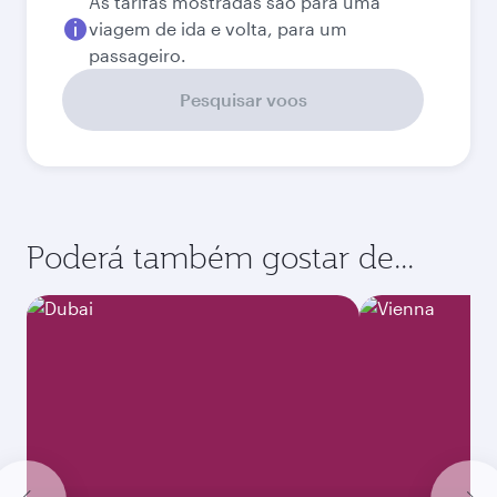
Melhor tarifa
Setembro
916,63
EUR
Outubro
920,63
EUR
Novembro
920,63
EUR