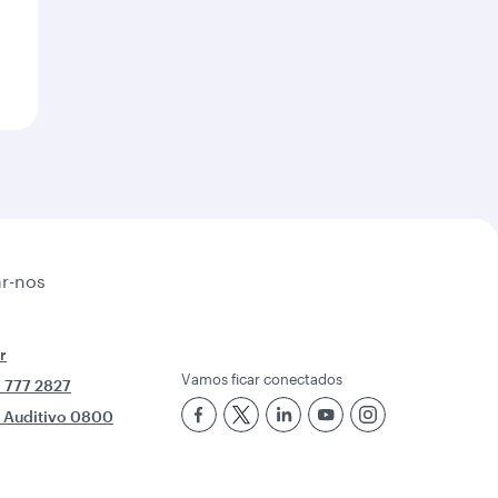
r-nos
r
Vamos ficar conectados
 777 2827
e Auditivo 0800