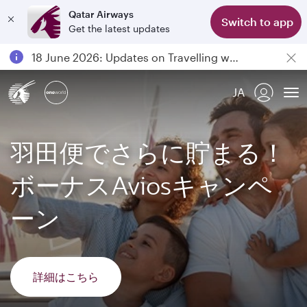
Qatar Airways
Switch to app
Get the latest updates
Passengers flying between Doha and Auckland on QR914 and QR915
18 June 2026: Updates on Travelling with Power Banks
6 August 2026: Qatar Airways flight resumption to Bahrain (BAH), Erbil (EBL), and Kuwait (KWI)
JA
Qatar Airways Expands Global Network to over 160 Destinations
To
羽田便でさらに貯まる！
ボーナスAviosキャンペ
ーン
詳細はこちら