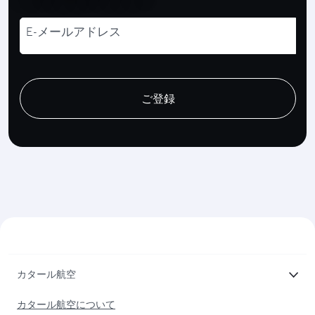
E-メールアドレス
recaptcha
recaptcha
recaptcha
ご登録
カタール航空
カタール航空について