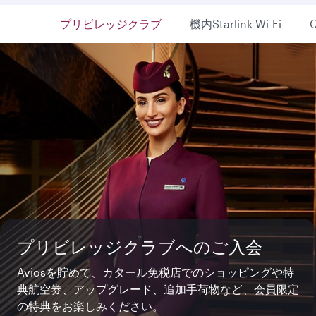
プリビレッジクラブ
機内Starlink Wi-Fi
Q
絶景と特典を楽しむ旅へ
プリビレッジクラブへのご入会
極上の空の旅へ
ザ・オーチャードの息をのむような絶景に包まれる特別
世界最速機内Wi-Fi Starlink
Aviosを貯めて、カタール免税店でのショッピングや特
新たなラグジュアリーを体現した、一生の記憶に刻まれ
なひとときをお楽しみください。カタール免税店でショ
典航空券、アップグレード、追加手荷物など、会員限定
最大500Mbpsの通信速度で、ご自宅での接続と同じよ
る旅へ。ゆとりある空間とプライバシーの中で、くつろ
ッピングやダイニングを満喫しながら、特典もご活用い
の特典をお楽しみください。
うに快適にインターネットをご利用いただけます。
ぎながらお食事や癒しのひとときをお楽しみください。
ただけます。