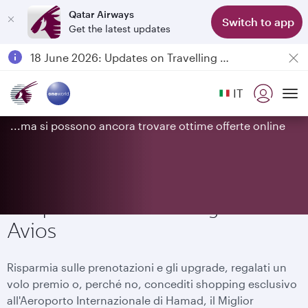
Qatar Airways
Switch to app
Get the latest updates
Passengers flying between Doha and Auckland on QR914 and QR915
18 June 2026: Updates on Travelling with Power Banks
6 August 2026: Qatar Airways flight resumption to Bahrain (BAH), Erbil (EBL), and Kuwait (KWI)
La campagna è terminata
IT
Qatar Airways Expands Global Network to over 160 Destinations
To
...ma si possono ancora trovare ottime offerte online
Scopri i mondi Privilege Club e
Avios
Risparmia sulle prenotazioni e gli upgrade, regalati un
volo premio o, perché no, concediti shopping esclusivo
all'Aeroporto Internazionale di Hamad, il Miglior