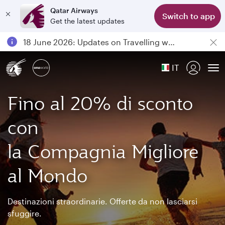
Qatar Airways
Switch to app
Get the latest updates
Passengers flying between Doha and Auckland on QR914 and QR915
18 June 2026: Updates on Travelling with Power Banks
6 August 2026: Qatar Airways flight resumption to Bahrain (BAH), Erbil (EBL), and Kuwait (KWI)
IT
Qatar Airways Expands Global Network to over 160 Destinations
To
Fino al 20% di sconto
con
la Compagnia Migliore
al Mondo
Destinazioni straordinarie. Offerte da non lasciarsi
sfuggire.