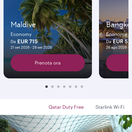
Maldive
Bangko
Economy
Economy
EUR 715
EUR 53
Da
Da
21 set 2026 - 29 set 2026
26 ago 2026 - 2
Prenota ora
Qatar Duty Free
Starlink Wi-Fi