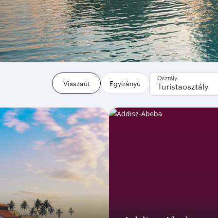
Osztály
Visszaút
Egyirányú
Turistaosztály