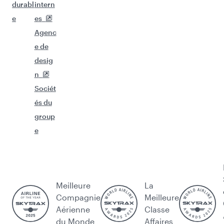
durabl
intern
e
es
Agenc
e de
desig
n
Sociét
és du
group
e
Meilleure
La
Compagnie
Meilleure
Aérienne
Classe
du Monde
Affaires