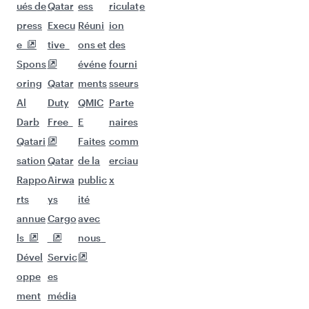
ués de
Qatar
ess
riculat
e
press
Execu
Réuni
ion
e
tive
ons et
des
Spons
événe
fourni
oring
Qatar
ments
sseurs
Al
Duty
QMIC
Parte
Darb
Free
E
naires
Qatari
Faites
comm
sation
Qatar
de la
erciau
Rappo
Airwa
public
x
rts
ys
ité
annue
Cargo
avec
ls
nous
Dével
Servic
oppe
es
ment
média