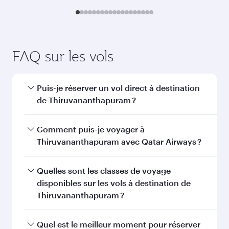
FAQ sur les vols
Puis-je réserver un vol direct à destination
de Thiruvananthapuram ?
Oui, Qatar Airways opère des vols directs vers
Comment puis-je voyager à
Thiruvananthapuram. Recherchez les vols
Thiruvananthapuram avec Qatar Airways ?
depuis notre page d'accueil pour trouver les
horaires et la fréquence des vols.
Vous pouvez voyager directement à
Quelles sont les classes de voyage
Thiruvananthapuram avec Qatar Airways. Nous
disponibles sur les vols à destination de
desservons plus de 150 destinations via Doha,
Thiruvananthapuram ?
avec des correspondances fluides et efficaces à
l'Aéroport International Hamad.
La disponibilité des classes de voyage dépend
Quel est le meilleur moment pour réserver