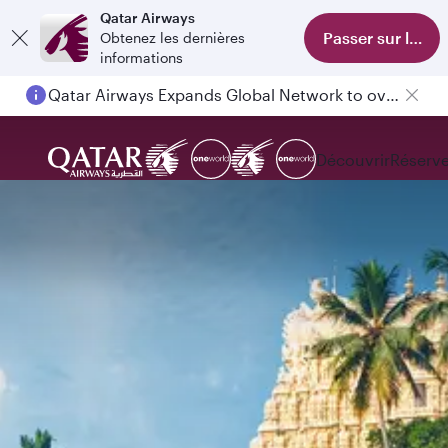
Qatar Airways
Passer sur l'appl
Obtenez les dernières
informations
Passengers flying between Doha and Auckland on QR914 and QR915
Découvrir
Réserve