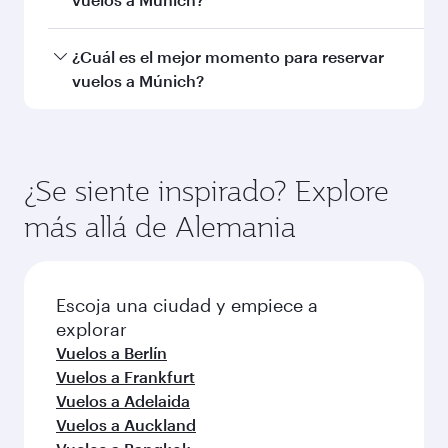
Melbourne
Hong Ko
Turista
Turista
QAR 8210
QAR 50
De
De
27 Oct 2026 - 03 Nov 2026
08 Sep 2026 - 06
Preguntas frecuentes sobre
vuelos