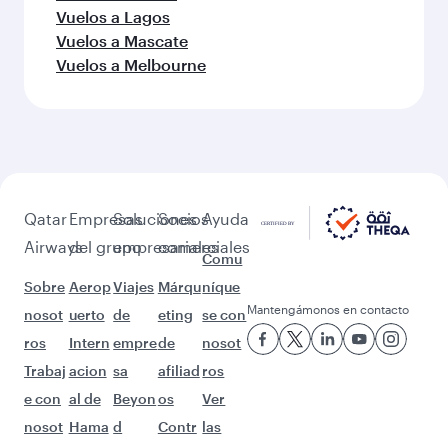
Vuelos a Doha
Vuelos a Bali/Denpasar
Más lugares para descubrir
después de Múnich (MUC)
¡Que no pare la aventura con estos
destinos!
Vuelos a Hanói
Vuelos a Hong Kong
Vuelos a Phuket
Vuelos a Seúl
Vuelos a Hyderabad
Vuelos a Teherán