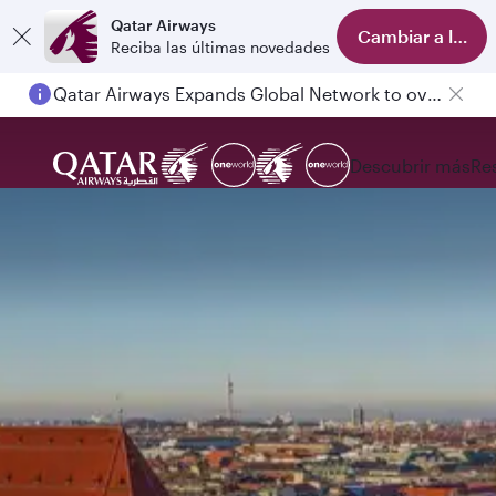
Qatar Airways
Cambiar a la ap
Reciba las últimas novedades
Qatar Airways Expands Global Network to over 160 Destinations
Descubrir más
Re