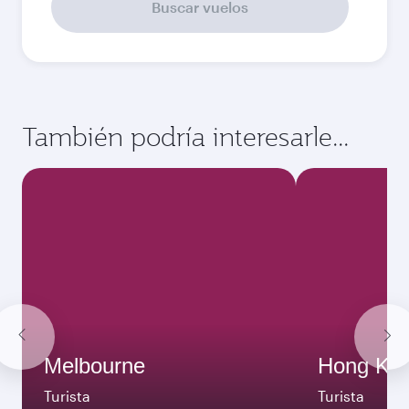
Septiembre
3300
QAR
Mejor tarifa
Octubre
3250
QAR
Mejor tarifa
Noviembre
3250
QAR
Diciembre
3410
QAR