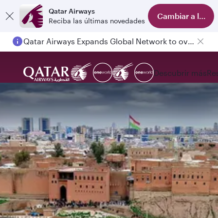
Qatar Airways
Cambiar a la ap
Reciba las últimas novedades
Qatar Airways Expands Global Network to over 160 Destinations
Descubrir más
Re