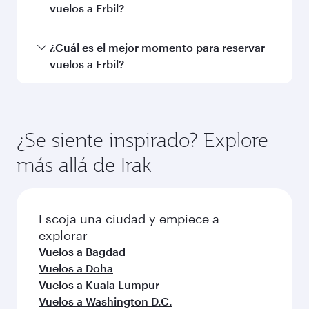
Dubái
Viena
Turista
Turista
QAR 1200
QAR 39
De
De
01 Oct 2026 - 06 Oct 2026
23 Sep 2026 - 30
Preguntas frecuentes sobre
vuelos