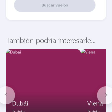
Septiembre
2970
QAR
Mejor tarifa
Octubre
2970
QAR
Mejor tarifa
Noviembre
2970
QAR
Diciembre
3140
QAR