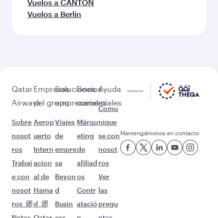
Más lugares para descubrir
después de Erbil (EBL)
¡Que no pare la aventura con estos
destinos!
Vuelos a Dubái
Vuelos a Riad
Vuelos a Mascate
Vuelos a Delhi
Vuelos a Copenhague
Vuelos a Zúrich
Vuelos a Entebbe